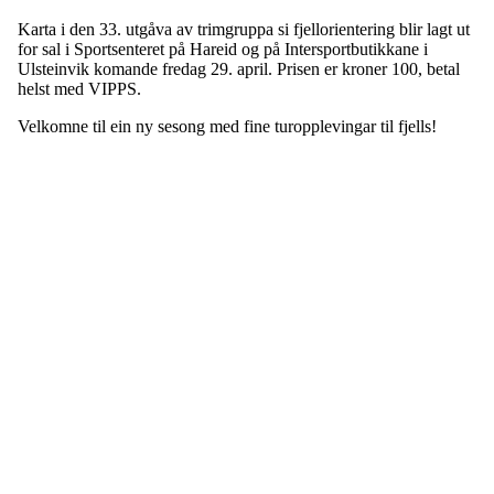
Karta i den 33. utgåva av trimgruppa si fjellorientering blir lagt ut
for sal i Sportsenteret på Hareid og på Intersportbutikkane i
Ulsteinvik komande fredag 29. april. Prisen er kroner 100, betal
helst med VIPPS.
Velkomne til ein ny sesong med fine turopplevingar til fjells!
Kontaktinformasjon
Besøksadresse:
Myravegen 12
6060 Hareid
Organisasjonsnummer:
971370610