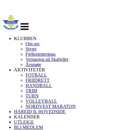
Veksle
navigasjon
KLUBBEN
Om oss
Styret
Fjellorienteringa
Verstasjon på Skafjellet
Årsmøte
AKTIVITETER
FOTBALL
FRIIDRETT
HANDBALL
TRIM
TURN
VOLLEYBALL
NORDVEST MARATON
HAREID IL HOVEDSIDE
KALENDER
UTLEIGE
BLI MEDLEM